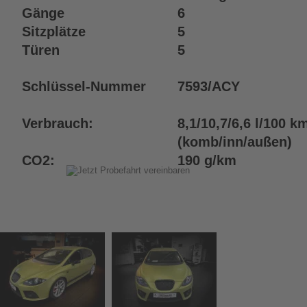
Gänge
6
Sitzplätze
5
Türen
5
Schlüssel-Nummer
7593/ACY
Verbrauch: 
8,1/10,7/6,6 l/100 k
(komb/inn/außen)
CO2: 
190 g/km