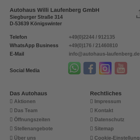
Autohaus Willi Laufenberg GmbH
Siegburger Straße 314
D-53639 Königswinter
Telefon 
+49(0)2244 / 912135
WhatsApp Business
+49(0)176 / 21460810
E-Mail
info@autohaus-laufenberg.de
Social Media
Das Autohaus
Rechtliches

Aktionen

Impressum

Das Team

Kontakt

Öffnungszeiten

Datenschutz

Stellenangebote

Sitemap

Über uns

Cookie-Einstellun