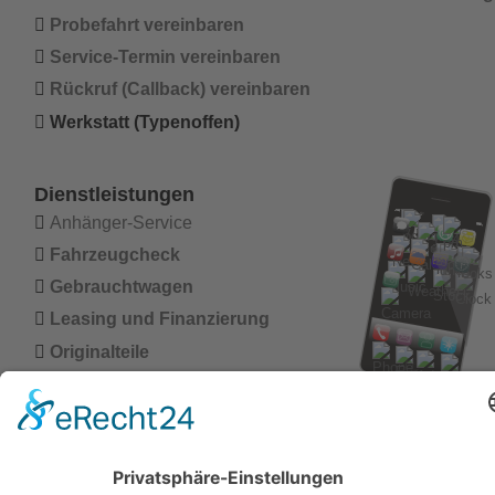

Probefahrt vereinbaren

Service-Termin vereinbaren

Rückruf (Callback) vereinbaren

Werkstatt (Typenoffen)
Dienstleistungen

Anhänger-Service

Fahrzeugcheck

Gebrauchtwagen

Leasing und Finanzierung

Originalteile

 Chip-
Tuning

Service (Übersicht)

Unfallschaden-Beseitigung

Wohnmobil-Service